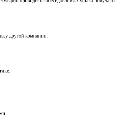
регулярно проводить собеседования. Однако получают
льзу другой компании.
тике.
ми.