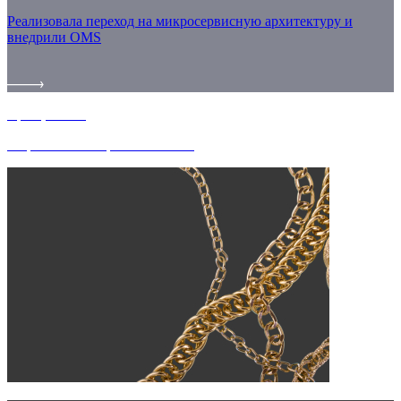
Реализовала переход на микросервисную архитектуру и
внедрили OMS
Красцветмет
Разработка интернет-магазина