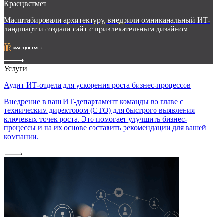
Красцветмет
Масштабировали архитектуру, внедрили омниканальный ИТ-
ландшафт и создали сайт с привлекательным дизайном
Услуги
Аудит ИТ-отдела для ускорения роста бизнес-процессов
Внедрение в ваш ИТ-департамент команды во главе с
техническим директором (CTO) для быстрого выявления
ключевых точек роста. Это помогает улучшить бизнес-
процессы и на их основе составить рекомендации для вашей
компании.