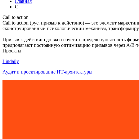
Главная
C
Call to action
Call to action (рус. призыв к действию) — это элемент марк
сконструированный психологический механизм, трансформир
Призыв к действию должен сочетать предельную ясность форм
предполагают постоянную оптимизацию призывов через A/B-те
Проекты
Lindaily
Аудит и проектирование ИТ-архитектуры