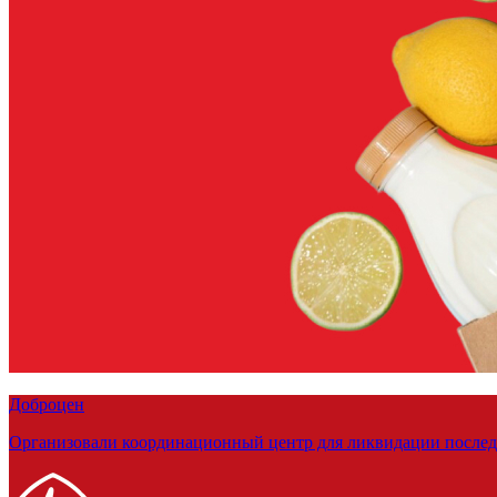
Доброцен
Организовали координационный центр для ликвидации последс