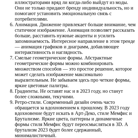
иллюстраторами вряд ли когда-либо выйдут из моды.
Они не только придают бренду индивидуальность, но и
помогают установить эмоциональную связь с
потребителями.
Анимация. Движение привлекает больше внимание, чем
статичное изображение. Анимация позволяет рассказать
больше, расставить нужные акценты и усилить
запоминаемость. Интересное направление в этом тренде
— анимация графиков и диаграмм, добавляющее
интерактивность и наглядность.
Смелые геометрические формы. Абстрактные
геометрические формы можно комбинировать
множеством способов — это простое решение, которое
может сделать изображение максимально
выразительным. Не забываем здесь про четкие формы,
яркие цветовые палитры.
Градиенты. Не оставят нас и в 2023 году, но станут
более сложными, текучими.
Ретро-стили. Современный дизайн очень часто
обращается за вдохновением к прошлому. В 2023 году
вдохновение будут искать в Арт-Деко, стиле Мемфис и
Брутализме. Яркие цвета, паттерны и динамичные
формы стиля Мемфис будут переосмысляться в 3D. А
брутализм 2023 будет более сдержанный,
минималистичный.