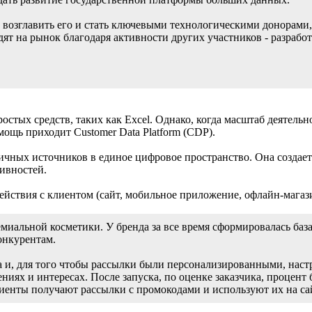
е возглавить его и стать ключевыми технологическими донорами
дят на рынок благодаря активности других участников - разраб
ростых средств, таких как Excel. Однако, когда масштаб деятельн
мощь приходит Customer Data Platform (CDP).
личных источников в единое цифровое пространство. Она создае
тивностей.
действия с клиентом (сайт, мобильное приложение, офлайн-мага
миальной косметики. У бренда за все время сформировалась баз
онкурентам.
, для того чтобы рассылки были персонализированными, настр
ениях и интересах. После запуска, по оценке заказчика, проце
иенты получают рассылки с промокодами и используют их на са