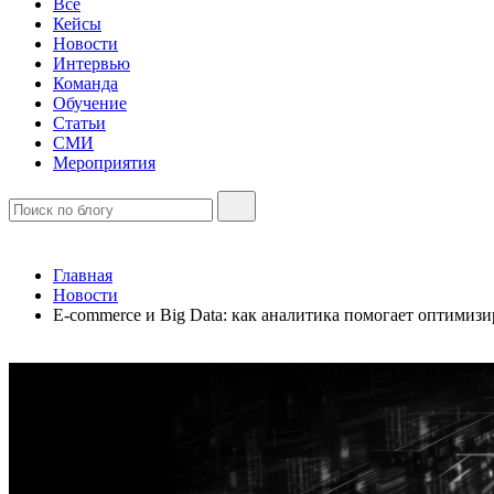
Все
Кейсы
Новости
Интервью
Команда
Обучение
Статьи
СМИ
Мероприятия
Главная
Новости
E-commerce и Big Data: как аналитика помогает оптимиз