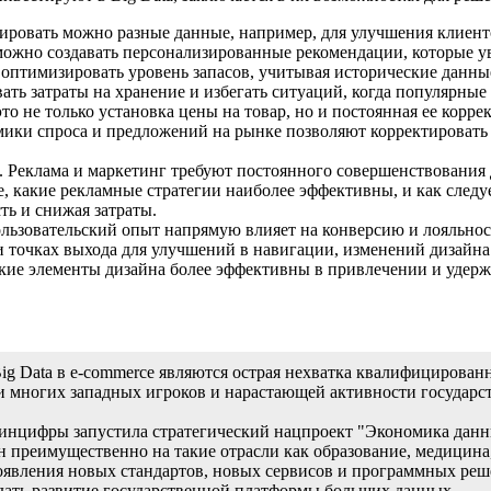
зировать можно разные данные, например, для улучшения клиент
 можно создавать персонализированные рекомендации, которые 
 оптимизировать уровень запасов, учитывая исторические данны
ать затраты на хранение и избегать ситуаций, когда популярные
то не только установка цены на товар, но и постоянная ее корр
мики спроса и предложений на рынке позволяют корректировать
. Реклама и маркетинг требуют постоянного совершенствования 
, какие рекламные стратегии наиболее эффективны, и как следу
ь и снижая затраты.
ользовательский опыт напрямую влияет на конверсию и лояльно
 и точках выхода для улучшений в навигации, изменений дизайн
акие элементы дизайна более эффективны в привлечении и удерж
g Data в e-commerce являются острая нехватка квалифицирован
и многих западных игроков и нарастающей активности государст
инцифры запустила стратегический нацпроект "Экономика данны
н преимущественно на такие отрасли как образование, медицина,
оявления новых стандартов, новых сервисов и программных реш
дать развитие государственной платформы больших данных.