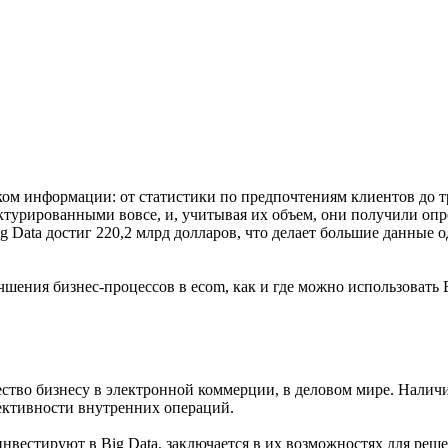
ом информации: от статистики по предпочтениям клиентов до 
турированными вовсе, и, учитывая их объем, они получили опре
g Data достиг 220,2 млрд долларов, что делает большие данные
ения бизнес-процессов в ecom, как и где можно использовать B
ство бизнесу в электронной коммерции, в деловом мире. Налич
фективности внутренних операций.
нвестируют в Big Data, заключается в их возможностях для реше