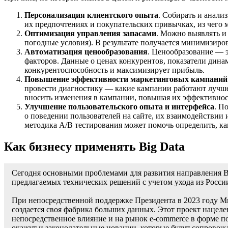
Персонализация клиентского опыта
. Собирать и анали
их предпочтениях и покупательских привычках, из чего
Оптимизация управления запасами
. Можно выявлять и
погодные условия). В результате получается минимизиров
Автоматизация ценообразования
. Ценообразование — э
факторов. Данные о ценах конкурентов, показатели дина
конкурентоспособность и максимизирует прибыль.
Повышение эффективности маркетинговых кампаний
провести диагностику — какие кампании работают лучше
вносить изменения в кампании, повышая их эффективност
Улучшение пользовательского опыта и интерфейса
. П
о поведении пользователей на сайте, их взаимодействии
методика A/B тестирования может помочь определить, к
Как бизнесу применять Big Data
Сегодня основными проблемами для развития направления Bi
предлагаемых технических решений с учетом ухода из Росси
При непосредственной поддержке Президента в 2023 году М
создается своя фабрика больших данных. Этот проект нацеле
непосредственное влияние и на рынок e-commerce в форме п
окажут и законодательные новации, которые будут сопровож