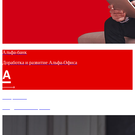
Альфа-банк
Доработка и развитие Альфа-Офиса
Альфа-банк
Внедрение эквайринга