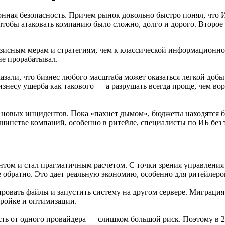
нная безопасность. Причем рынок довольно быстро понял, что 
 чтобы атаковать компанию было сложно, долго и дорого. Второе
зисным мерам и стратегиям, чем к классической информационной
не прорабатывал.
азали, что бизнес любого масштаба может оказаться легкой доб
бизнесу ущерба как такового — а разрушать всегда проще, чем в
т новых инцидентов. Пока «пахнет дымом», бюджеты находятся бы
шинстве компаний, особенно в ритейле, специалисты по ИБ без т
нтом и стал прагматичным расчетом. С точки зрения управления
 обратно. Это дает реальную экономию, особенно для ритейлеро
опировать файлы и запустить систему на другом сервере. Миграци
тройке и оптимизации.
сть от одного провайдера — слишком большой риск. Поэтому в 20