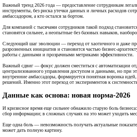
Важный тренд 2026 года — предоставление сотрудникам легальн
инструменты, без риска утечки данных и личных расходов сотр
амбассадором, а кто остался за бортом.
Для компаний с тысячами сотрудников такой подход становитс
становятся сильнее, а неопытные без базовых навыков, наоборо
Следующий шаг эволюции — переход от хаотичного и даже прос
разрозненных инициатив и становится частью бизнес-архитек
работы с данными и прозрачными метриками эффективности.
Важный сдвиг — фокус должен сместиться с автоматизации отде
централизованного управления доступом и данными, но при эт
внутренние амбассадоры, формируется понятная воронка идей, 
решений. Именно этот переход от экспериментов к системности 
Данные как основа: новая норма-2026
И кризисное время еще сильнее обнажило старую боль бизнеса
сбор информации; в сложных случаях на это может уходить ме
Еще одна боль — невозможность получать актуальные показател
может дать полную картину.