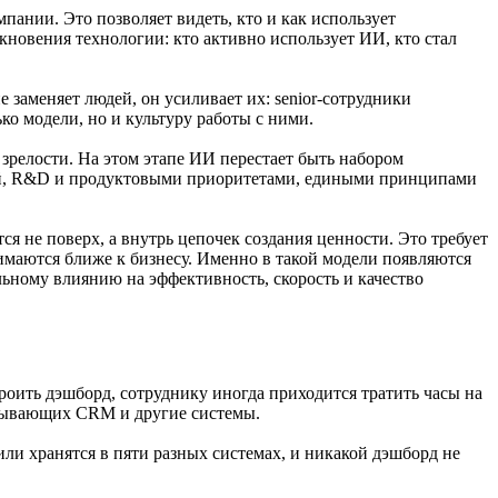
ании. Это позволяет видеть, кто и как использует
кновения технологии: кто активно использует ИИ, кто стал
заменяет людей, он усиливает их: senior-сотрудники
ко модели, но и культуру работы с ними.
релости. На этом этапе ИИ перестает быть набором
гией, R&D и продуктовыми приоритетами, едиными принципами
 не поверх, а внутрь цепочек создания ценности. Это требует
маются ближе к бизнесу. Именно в такой модели появляются
льному влиянию на эффективность, скорость и качество
роить дэшборд, сотруднику иногда приходится тратить часы на
вязывающих CRM и другие системы.
ли хранятся в пяти разных системах, и никакой дэшборд не