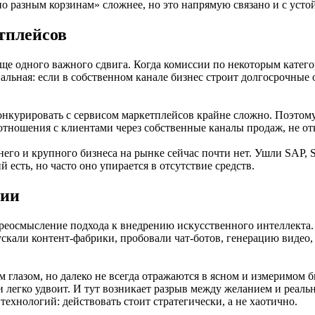
о разным корзинам» сложнее, но это напрямую связано и с уст
тплейсов
 еще одного важного сдвига. Когда комиссии по некоторым кате
льная: если в собственном канале бизнес строит долгосрочные о
онкурировать с сервисом маркетплейсов крайне сложно. Поэтом
тношения с клиентами через собственные каналы продаж, не отк
о и крупного бизнеса на рынке сейчас почти нет. Ушли SAP, Sale
сть, но часто оно упирается в отсутствие средств.
гии
ереосмысление подхода к внедрению искусственного интеллекта
скали контент-фабрики, пробовали чат-ботов, генерацию видео,
лазом, но далеко не всегда отражаются в ясном и измеримом би
и легко удвоит. И тут возникает разрыв между желанием и реал
ехнологий: действовать стоит стратегически, а не хаотично.