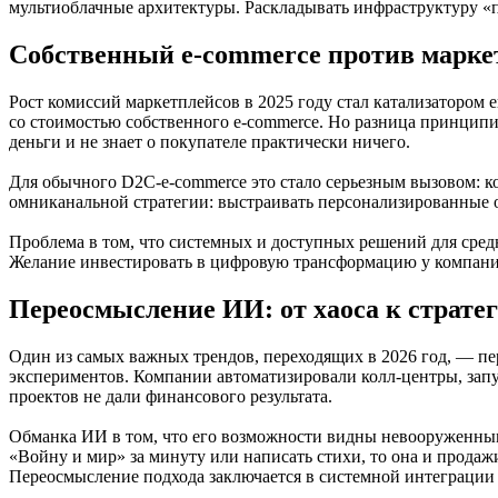
мультиоблачные архитектуры. Раскладывать инфраструктуру «п
Собственный e-commerce против марке
Рост комиссий маркетплейсов в 2025 году стал катализатором
со стоимостью собственного e-commerce. Но разница принципиа
деньги и не знает о покупателе практически ничего.
Для обычного D2C-e‑commerce это стало серьезным вызовом: к
омниканальной стратегии: выстраивать персонализированные о
Проблема в том, что системных и доступных решений для среднег
Желание инвестировать в цифровую трансформацию у компаний е
Переосмысление ИИ: от хаоса к страте
Один из самых важных трендов, переходящих в 2026 год, — п
экспериментов. Компании автоматизировали колл-центры, запу
проектов не дали финансового результата.
Обманка ИИ в том, что его возможности видны невооруженным г
«Войну и мир» за минуту или написать стихи, то она и продаж
Переосмысление подхода заключается в системной интеграции т