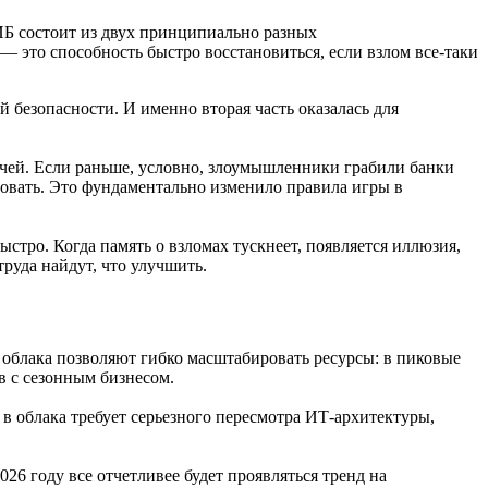
ИБ состоит из двух принципиально разных
 — это способность быстро восстановиться, если взлом все-таки
 безопасности. И именно вторая часть оказалась для
ычей. Если раньше, условно, злоумышленники грабили банки
оровать. Это фундаментально изменило правила игры в
стро. Когда память о взломах тускнеет, появляется иллюзия,
руда найдут, что улучшить.
 облака позволяют гибко масштабировать ресурсы: в пиковые
в с сезонным бизнесом.
я в облака требует серьезного пересмотра ИТ-архитектуры,
26 году все отчетливее будет проявляться тренд на