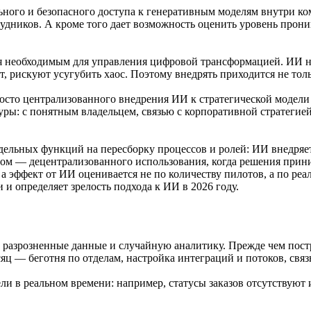
ого и безопасного доступа к генеративным моделям внутри комп
удников. А кроме того дает возможность оценить уровень прони
я необходимым для управления цифровой трансформацией. ИИ не 
т, рискуют усугубить хаос. Поэтому внедрять приходится не толь
то централизованного внедрения ИИ к стратегической модели з
туры: с понятным владельцем, связью с корпоративной страте
льных функций на пересборку процессов и ролей: ИИ внедряется
ом — децентрализованного использования, когда решения прини
а эффект от ИИ оценивается не по количеству пилотов, а по реа
и определяет зрелость подхода к ИИ в 2026 году.
: разрозненные данные и случайную аналитику. Прежде чем пост
сяц — беготня по отделам, настройка интеграций и потоков, с
и в реальном времени: например, статусы заказов отсутствуют и