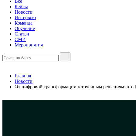
Все
Кейсы
Новости
Интервью
Команда
Обучение
Статьи
СМИ
Мероприятия
Главная
Новости
От цифровой трансформации к точечным решениям: что б