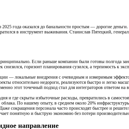
р 2025 года оказался до банальности простым — дорогие деньги.
вратился в инструмент выживания. Станислав Пятецкий, генерал
я принципиально. Если раньше компании были готовы полгода з
 снизился, горизонт планирования сузился, а терпимость к эксп
ации — локальные внедрения с очевидным и измеримым эффекто
оекты относительно недороги, реализуются быстро и легко масш
Именно этот точечный подход стал для интеграторов ответом на
одня и где скрыты избыточные расходы, превратились в самосто
 облака. По нашему опыту, в среднем около 20% инфраструктур
. Даже сокращения персонала часто происходят быстрее и решит
лучает понятную и быструю экономию без потери производительн
идное направление