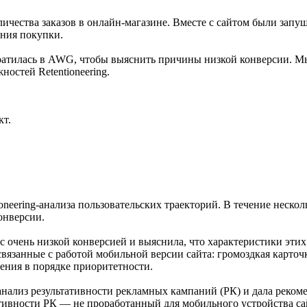
личества заказов в онлайн-магазине. Вместе с сайтом были зап
ния покупки.
 обратилась в AWG, чтобы выяснить причины низкой конверсии.
остей Retentioneering.
кт.
tioneering-анализа пользовательских траекторий. В течение нес
онверсии.
 с очень низкой конверсией и выяснила, что характеристики эт
связанные с работой мобильной версии сайта: громоздкая карто
нения в порядке приоритетности.
-анализ результативности рекламных кампаний (РК) и дала реко
ивности РК — не проработанный для мобильного устройства сайт