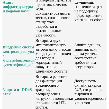
Проверяем структуру
Аудит
улучшений,
проектов, качество
инфраструктуры
снижение затрат
кода,
и кодовой базы
на поддержку,
документирования и
предотвращение
тестов, соответствие
критичных сбоев.
стандартам
разработки и
потенциальные
уязвимости.
Внедряем двух- и
мультифакторную
Защита данных,
Внедрение систем
авторизацию: пароль
минимизация
контроля доступа
+ код, пуш или токен
риска утечек,
с
для входа в
соответствие
мультифакторной
корпоративный
требованиям
аутентификацией
аккаунт при
регуляторов.
удаленном доступе.
Внедряем решения
для фильтрации
Доступность
вредоносного
онлайн-каналов
Защита от DDoS-
трафика,
24/7, сохранение
атак
распределения
выручки и
нагрузки и поддержки
удовлетворенность
стабильности ИТ-
клиентов.
систем.