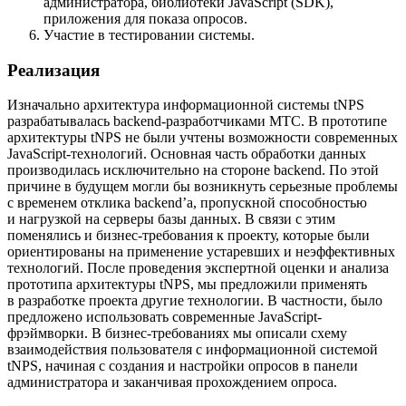
администратора, библиотеки JavaScript (SDK),
приложения для показа опросов.
Участие в тестировании системы.
Реализация
Изначально архитектура информационной системы tNPS
разрабатывалась backend-разработчиками МТС. В прототипе
архитектуры tNPS не были учтены возможности современных
JavaScript-технологий. Основная часть обработки данных
производилась исключительно на стороне backend. По этой
причине в будущем могли бы возникнуть серьезные проблемы
с временем отклика backend’а, пропускной способностью
и нагрузкой на серверы базы данных. В связи с этим
поменялись и бизнес-требования к проекту, которые были
ориентированы на применение устаревших и неэффективных
технологий. После проведения экспертной оценки и анализа
прототипа архитектуры tNPS, мы предложили применять
в разработке проекта другие технологии. В частности, было
предложено использовать современные JavaScript-
фрэймворки. В бизнес-требованиях мы описали схему
взаимодействия пользователя с информационной системой
tNPS, начиная с создания и настройки опросов в панели
администратора и заканчивая прохождением опроса.